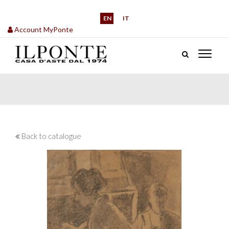
EN
IT
Account MyPonte
Back to catalogue