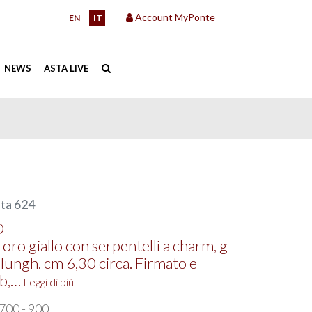
Account MyPonte
EN
IT
NEWS
ASTA LIVE
ta 624
O
oro giallo con serpentelli a charm, g
 lungh. cm 6,30 circa. Firmato e
b,…
Leggi di più
700 - 900