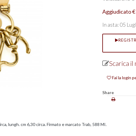
Aggiudicato €
In asta: 05 Lu
REGISTR
Scarica i
Fai la login 
Share
irca, lungh. cm 6,30 circa. Firmato e marcato Trab, 588 MI.