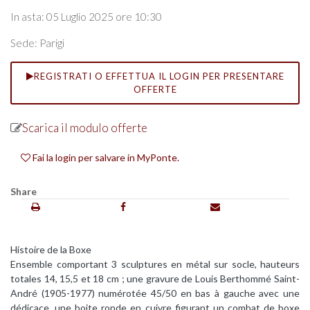
In asta: 05 Luglio 2025 ore 10:30
Sede: Parigi
REGISTRATI O EFFETTUA IL LOGIN PER PRESENTARE
OFFERTE
Scarica il modulo offerte
Fai la login per salvare in MyPonte.
Share
Histoire de la Boxe
Ensemble comportant 3 sculptures en métal sur socle, hauteurs
totales 14, 15,5 et 18 cm ; une gravure de Louis Berthommé Saint-
André (1905-1977) numérotée 45/50 en bas à gauche avec une
dédicace, une boite ronde en cuivre figurant un combat de boxe