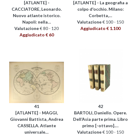
[ATLANTE] -
[ATLANTE] - La geografia a
CACCIATORE, Leonardo.
colpo d'occhio. Milano:
Nuovo atlante istorico.
Corbetta,…
Napoli: nella…
Valutazione
€ 100 - 150
Valutazione
€ 80 - 120
Aggiudicato € 1.100
Aggiudicato € 60
41
42
[ATLANTE] - MAGGI,
BARTOLI, Daniello. Opere.
Giovanni Battista, Andrea
Dell’Asia parte prima. Libro
CASSELLA. Atlante
primo [-ottavo].…
universale…
Valutazione
€ 100 - 150