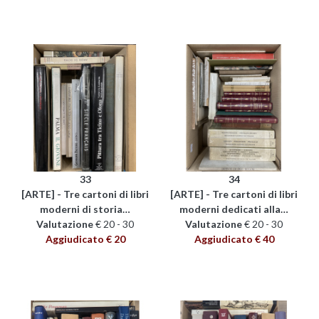
33
34
[ARTE] - Tre cartoni di libri
[ARTE] - Tre cartoni di libri
moderni di storia…
moderni dedicati alla…
Valutazione
€ 20 - 30
Valutazione
€ 20 - 30
Aggiudicato € 20
Aggiudicato € 40