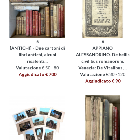
5
6
[ANTICHI] - Due cartoni di
APPIANO
libri antichi, alcuni
ALESSANDRINO. De bellis
risalenti…
civilibus romanorum.
Valutazione
€ 50 - 80
Venezia: De Vitalibus,…
Aggiudicato € 700
Valutazione
€ 80 - 120
Aggiudicato € 90