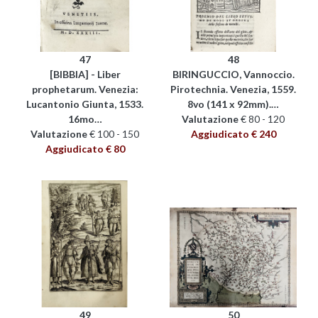
47
48
[BIBBIA] - Liber
BIRINGUCCIO, Vannoccio.
prophetarum. Venezia:
Pirotechnia. Venezia, 1559.
Lucantonio Giunta, 1533.
8vo (141 x 92mm).…
16mo…
Valutazione
€ 80 - 120
Valutazione
€ 100 - 150
Aggiudicato € 240
Aggiudicato € 80
49
50