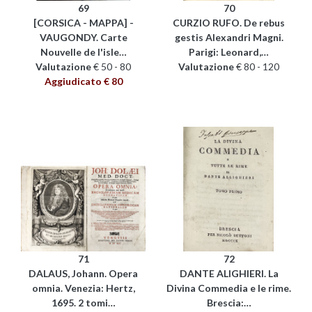
69
70
[CORSICA - MAPPA] -
CURZIO RUFO. De rebus
VAUGONDY. Carte
gestis Alexandri Magni.
Nouvelle de l'isle…
Parigi: Leonard,…
Valutazione
€ 50 - 80
Valutazione
€ 80 - 120
Aggiudicato € 80
71
72
DALAUS, Johann. Opera
DANTE ALIGHIERI. La
omnia. Venezia: Hertz,
Divina Commedia e le rime.
1695. 2 tomi…
Brescia:…