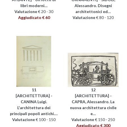
libri moderni…
Alessandro. Disegni
Valutazione
€ 20 - 30
architettonici ed…
Aggiudicato € 60
Valutazione
€ 80 - 120
11
12
[ARCHITETTURA] -
[ARCHITETTURA] -
CANINA Luigi.
CAPRA, Alessandro. La
L'architettura dei
nuova architettura civile
principali popoli antichi.…
e…
Valutazione
€ 100 - 150
Valutazione
€ 150 - 250
Aggiudicato € 300