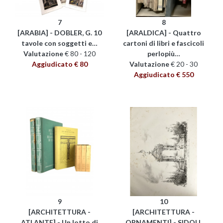
7
8
[ARABIA] - DOBLER, G. 10
[ARALDICA] - Quattro
tavole con soggetti e…
cartoni di libri e fascicoli
Valutazione
€ 80 - 120
perlopiù…
Aggiudicato € 80
Valutazione
€ 20 - 30
Aggiudicato € 550
9
10
[ARCHITETTURA -
[ARCHITETTURA -
ATLANTE] - Un lotto di
ORNAMENTI] - SIDOLI,