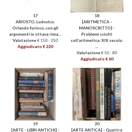
17
18
ARIOSTO, Ludovico.
[ARITMETICA -
Orlando furioso..con gli
MANOSCRITTO] -
argomenti in ottava rima…
Problemi sciolti
Valutazione
€ 150 - 250
coll’aritmetica. XIX secolo.
Aggiudicato € 220
…
Valutazione
€ 50 - 80
Aggiudicato € 60
19
20
[ARTE - LIBRI ANTICHI] -
[ARTE ANTICA] - Quattro