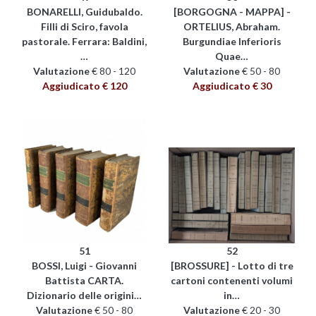
BONARELLI, Guidubaldo.
[BORGOGNA - MAPPA] -
Filli di Sciro, favola
ORTELIUS, Abraham.
pastorale. Ferrara: Baldini,
Burgundiae Inferioris
…
Quae…
Valutazione
€ 80 - 120
Valutazione
€ 50 - 80
Aggiudicato € 120
Aggiudicato € 30
51
52
BOSSI, Luigi - Giovanni
[BROSSURE] - Lotto di tre
Battista CARTA.
cartoni contenenti volumi
Dizionario delle origini…
in…
Valutazione
€ 50 - 80
Valutazione
€ 20 - 30