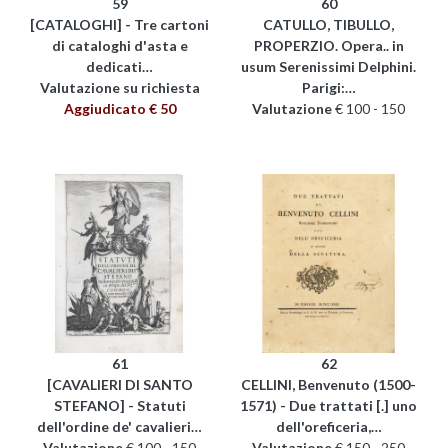
59
60
[CATALOGHI] - Tre cartoni
CATULLO, TIBULLO,
di cataloghi d'asta e
PROPERZIO. Opera.. in
dedicati…
usum Serenissimi Delphini.
Valutazione su richiesta
Parigi:…
Aggiudicato € 50
Valutazione
€ 100 - 150
61
62
[CAVALIERI DI SANTO
CELLINI, Benvenuto (1500-
STEFANO] - Statuti
1571) - Due trattati [.] uno
dell'ordine de' cavalieri…
dell'oreficeria,…
Valutazione
€ 100 - 150
Valutazione
€ 150 - 250