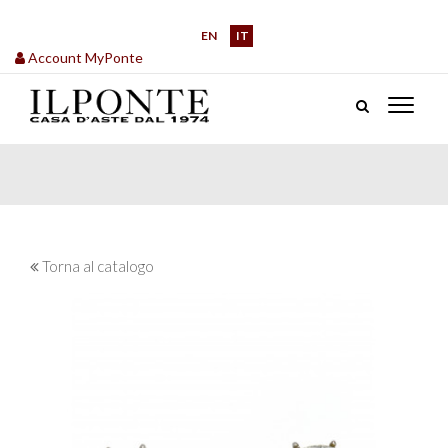
EN
IT
Account MyPonte
Torna al catalogo