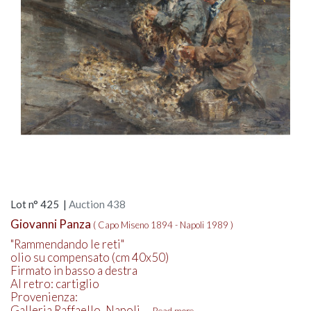
Lot n° 425 |
Auction 438
Giovanni Panza
( Capo Miseno 1894 - Napoli 1989 )
"Rammendando le reti"
olio su compensato (cm 40x50)
Firmato in basso a destra
Al retro: cartiglio
Provenienza:
Galleria Raffaello, Napoli.…