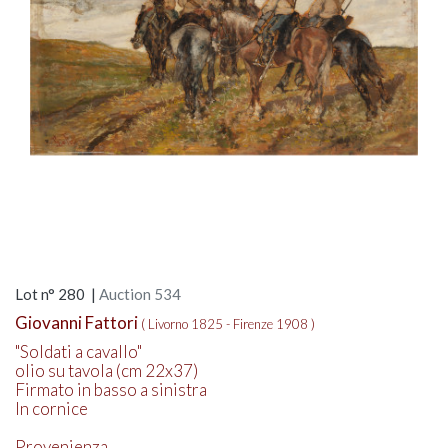
Lot n° 280 |
Auction 534
Giovanni Fattori
( Livorno 1825 - Firenze 1908 )
"Soldati a cavallo"
olio su tavola (cm 22x37)
Firmato in basso a sinistra
In cornice
Provenienza