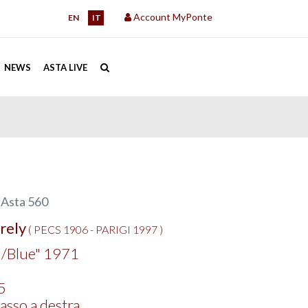
Account MyPonte
EN
IT
NEWS
ASTA LIVE
|
Asta 560
rely
( PECS 1906 - PARIGI 1997 )
d/Blue" 1971
5
asso a destra