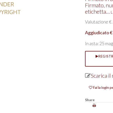
Firmato, nu
etichetta…
Le
Valutazione € 
Aggiudicato €
In asta: 25 ma
REGISTR
Scarica i
Fai la login 
Share