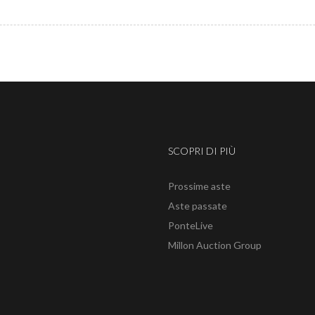
SCOPRI DI PIÙ
Prossime aste
Aste passate
PonteLive
Millon Auction Group