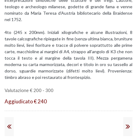
interpretazioni simboliche delle sculture e dei fregi. L'autore,
teologo e archeologo milanese, godette di grande fama e venne
nominato da Maria Teresa d'Austria bibliotecario della Braidense
nel 1752.
4to (245 x 200mm). Iniziali xilografiche e alcune illustrazioni, 8
tavole calcografiche ripiegate in fine (senza ultima bianca, bruniture
molto lievi, lievi fioriture e tracce di polvere soprattutto alle prime
carte, macchioline ai margini di A4, strappo all'angolo di K3 che non
tocca il testo e al margine della tavola III). Mezza pergamena
moderna su carta marmorizzata, decori e titolo in oro su tassello al
dorso, sguardie marmorizzate (difetti molto lievi). Provenienza:
timbro abraso e poi restaurato al frontespizio.
Valutazione € 200 - 300
Aggiudicato € 240