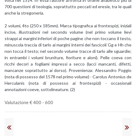
volta nel 1514. In essa l'autore affronta in ordine alfabetico più di
700 questioni di teologia, soprattutto peccati ed eresie, tra le quali
anche la stregoneria.
2 volumi, 4to (250 x 185mm). Marca tipografica ai frontespizi, iniziali
incise, illustrazioni nel secondo volume (nel primo volume lievi
strappi ai margini inferiori di poche pagine che non toccano il testo,
minuscola traccia di tarlo ai margini interni dei fascicoli Gg e Hh che
non tocca il testo; nel secondo volume tracce di tarlo alle sguardie;
in entrambi i volumi bruniture, fioriture e aloni). Pelle coeva con
ricchi decori a fogliami impressi a secco (lacci mancanti, difetti,
mancanze soprattutto ai dorso). Provenienza: Alessandro Poggio
(nota di possesso del 1578 nel primo volume) - Carolus Antonius de
Herculanis (nota di possesso ai frontespizi) - occasionali
annotazioni coeve, sottolineature. (2)
Valutazione € 400 - 600