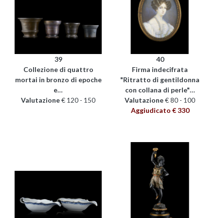
39
40
Collezione di quattro
Firma indecifrata
mortai in bronzo di epoche
"Ritratto di gentildonna
e…
con collana di perle"…
Valutazione
€ 120 - 150
Valutazione
€ 80 - 100
Aggiudicato € 330