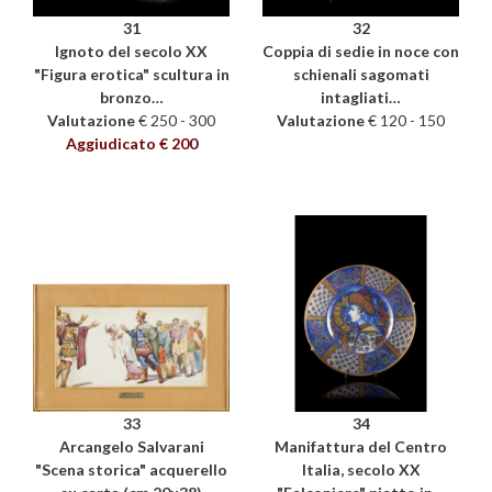
31
32
Ignoto del secolo XX
Coppia di sedie in noce con
"Figura erotica" scultura in
schienali sagomati
bronzo…
intagliati…
Valutazione
€ 250 - 300
Valutazione
€ 120 - 150
Aggiudicato € 200
33
34
Arcangelo Salvarani
Manifattura del Centro
"Scena storica" acquerello
Italia, secolo XX