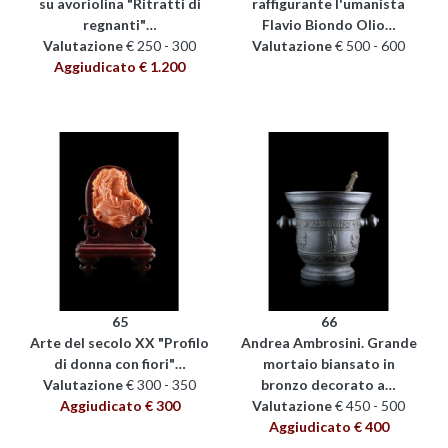
su avoriolina "Ritratti di
raffigurante l'umanista
regnanti"…
Flavio Biondo Olio…
Valutazione
€ 250 - 300
Valutazione
€ 500 - 600
Aggiudicato € 1.200
65
66
Arte del secolo XX "Profilo
Andrea Ambrosini. Grande
di donna con fiori"…
mortaio biansato in
Valutazione
€ 300 - 350
bronzo decorato a…
Aggiudicato € 300
Valutazione
€ 450 - 500
Aggiudicato € 400