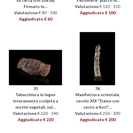
su carta (cm 20x38)
"Falconiere" piatto in…
Firmato in…
Valutazione
€ 120 - 150
Valutazione
€ 80 - 100
Aggiudicato € 100
Aggiudicato € 60
35
36
Tabacchiera in legno
Manifattura orientale,
interamente scolpita a
secolo XIX "Dama con
motivi vegetali, sul…
cesto e fiori"…
Valutazione
€ 120 - 140
Valutazione
€ 250 - 300
Aggiudicato € 220
Aggiudicato € 200