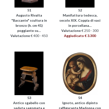
51
52
Augusto Rivalta
Manifattura tedesca,
"Baccante" scultura in
secolo XIX. Coppia di vasi
bronzo (h. cm 41)
in porcellana…
poggiante su…
Valutazione
€ 250 - 300
Valutazione
€ 400 - 450
Aggiudicato € 3.300
53
54
Antico sgabello con
Ignoto, antico dipinto
seduta sagomata e
raffigurante Madonna con