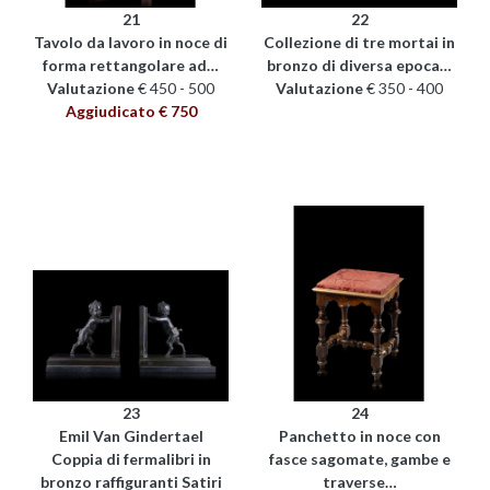
21
22
Tavolo da lavoro in noce di
Collezione di tre mortai in
forma rettangolare ad…
bronzo di diversa epoca…
Valutazione
€ 450 - 500
Valutazione
€ 350 - 400
Aggiudicato € 750
23
24
Emil Van Gindertael
Panchetto in noce con
Coppia di fermalibri in
fasce sagomate, gambe e
bronzo raffiguranti Satiri
traverse…